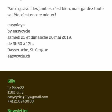
Parce qu'avoir les jambes, c'est bien, mais gardez toute
sa tête, c'est encore mieux !
easydays
by easycycle
samedi 25 et dimanche 26 mai 2019,
de 9h30 à 17h,
Basseruche, St-Cergue
easycycle.ch
Gilly
La Place 22
1182
Gilly
easycycle.gilly@gmail.com
+41 21 824 30 83
Newsletter