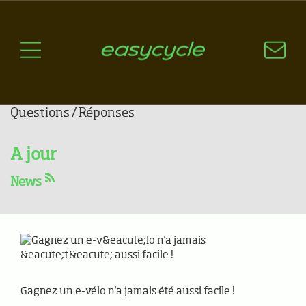
Pourquoi un vélo électrique?
Aspects techniques
Les choix technologiques
Nos critères de sélection
Questions / Réponses
Gagnez un e-vélo n'a jamais
A jour
été aussi facile !
News
24.05.2019
Gagnez un e-vélo n'a jamais été aussi facile !