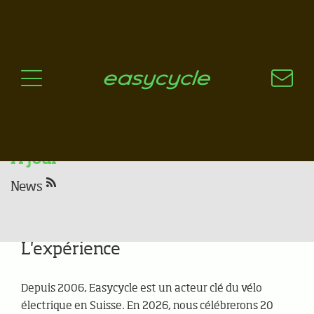
Pourquoi un vélo électrique?
Aspects techniques
Les choix technologiques
Nos critères de sélection
Questions / Réponses
A jour
News
Nos atouts
L'expérience
Depuis 2006, Easycycle est un acteur clé du vélo
électrique en Suisse. En 2026, nous célébrerons 20