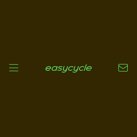
Pourquoi un vélo électrique?
Aspects techniques
Les choix technologiques
Nos critères de sélection
Questions / Réponses
A jour
News