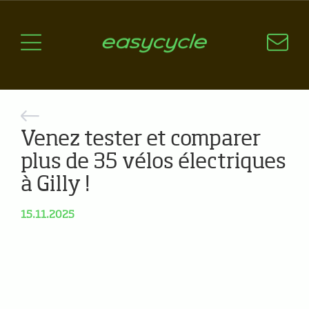
Pourquoi un vélo électrique?
Aspects techniques
Les choix technologiques
Nos critères de sélection
Questions / Réponses
Venez tester et comparer
A jour
plus de 35 vélos électriques
à Gilly !
News
15.11.2025