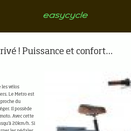
rivé ! Puissance et confort...
 les vélos
ters. Le Metro est
 proche du
éger. Il possède
moto. Avec cette
usqu'à 20km/h. Si
ourner les pédales