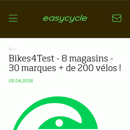
Pourquoi un vélo électrique?
Aspects techniques
Les choix technologiques
Nos critères de sélection
Questions / Réponses
Bikes4Test - 8 magasins -
A jour
30 marques + de 200 vélos !
News
05.04.2016