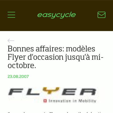
Pourquoi un vélo électrique?
Aspects techniques
Les choix technologiques
Nos critères de sélection
Questions / Réponses
Bonnes affaires: modèles
Flyer d'occasion jusqu'à mi-
A jour
octobre.
News
23.08.2007