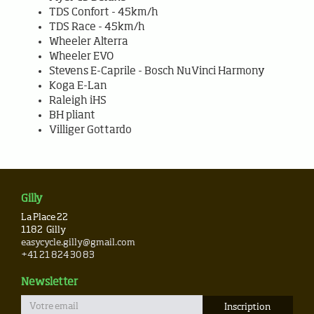
TDS Confort - 45km/h
TDS Race - 45km/h
Wheeler Alterra
Wheeler EVO
Stevens E-Caprile - Bosch NuVinci Harmony
Koga E-Lan
Raleigh iHS
BH pliant
Villiger Gottardo
Gilly
La Place 22
1182
Gilly
easycycle.gilly@gmail.com
+41 21 824 30 83
Newsletter