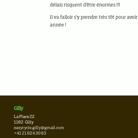
délais risquent d'être énormes !!!
Il va falloir s'y prendre très tôt pour avoi
année !
Gilly
La Place 22
1182
Gilly
easycycle.gilly@gmail.com
+41 21 824 30 83