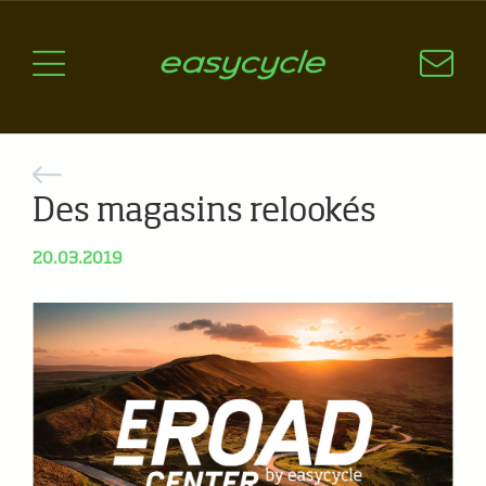
Pourquoi un vélo électrique?
Aspects techniques
Les choix technologiques
Nos critères de sélection
Questions / Réponses
Des magasins relookés
A jour
20.03.2019
News