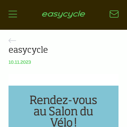
Pourquoi un vélo électrique?
Aspects techniques
Les choix technologiques
Nos critères de sélection
Questions / Réponses
easycycle
10.11.2023
A jour
News