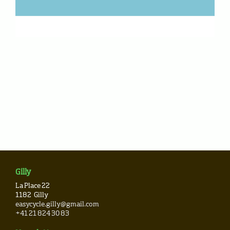
Gilly
La Place 22
1182
Gilly
easycycle.gilly@gmail.com
+41 21 824 30 83