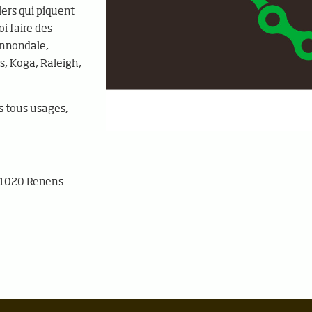
iers qui piquent
oi faire des
annondale,
s, Koga, Raleigh,
os tous usages,
, 1020 Renens