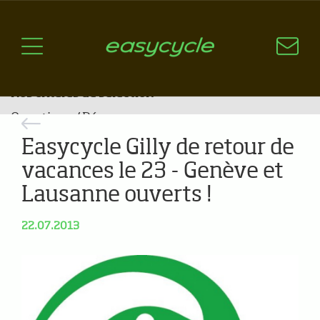
Pourquoi un vélo électrique?
Aspects techniques
Les choix technologiques
Nos critères de sélection
Questions / Réponses
Easycycle Gilly de retour de
A jour
vacances le 23 - Genève et
News
Lausanne ouverts !
22.07.2013