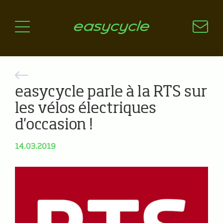
Pourquoi un vélo électrique?
Aspects techniques
Les choix technologiques
Nos critères de sélection
Questions / Réponses
easycycle parle à la RTS sur
les vélos électriques
A jour
d'occasion !
News
14.03.2019