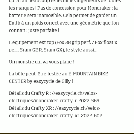
qui a fait beaucoup réfléchir les ingénieurs de toutes
les marques ! Pas de concession pour Mondraker : la
batterie sera inamovible. Cela permet de garder un
Emtb à un poids correct avec une géométrie que l'on
connait : juste parfaite !
L'équipement est top (Fox 38 grip perf. / Fox float x
perf. Sram G2 R, Sram GX), le style aussi...
Un monstre qui va vous plaire !
La bête peut-être testée au E-MOUNTAIN BIKE
CENTER by easycycle de Gilly !
Détails du Crafty R : //easycycle.ch/velos-
electriques/mondraker-crafty-r-2022-565
Détails du Crafty XR : //easycycle.ch/velos-
electriques/mondraker-crafty-xr-2022-602