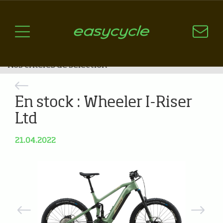
Pourquoi un vélo électrique?
Aspects techniques
Les choix technologiques
Nos critères de sélection
Questions / Réponses
En stock : Wheeler I-Riser
A jour
Ltd
News
21.04.2022
Previous
Next