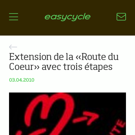
Pourquoi un vélo électrique?
Aspects techniques
Les choix technologiques
Nos critères de sélection
Questions / Réponses
Extension de la «Route du
Coeur» avec trois étapes
A jour
News
03.04.2010