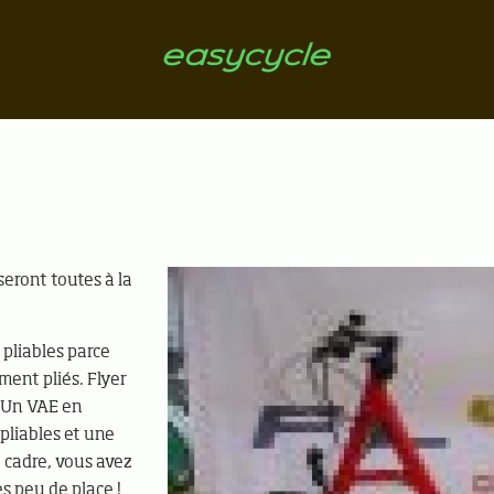
eront toutes à la
pliables parce
ement pliés. Flyer
. Un VAE en
pliables et une
e cadre, vous avez
s peu de place !