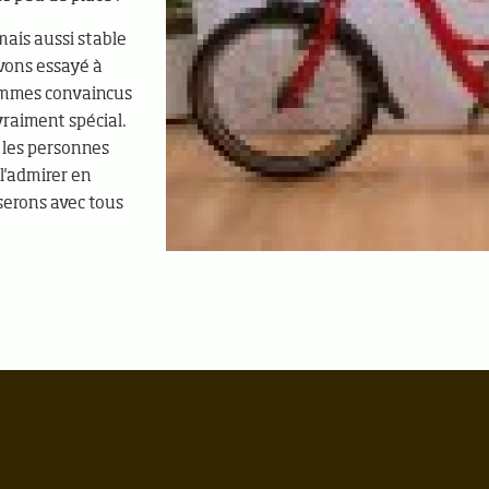
mais aussi stable
avons essayé à
sommes convaincus
 vraiment spécial.
 les personnes
 l'admirer en
 serons avec tous