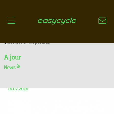
Pourquoi un vélo électrique?
Aspects techniques
Les choix technologiques
Nos critères de sélection
Questions / Réponses
A jour
Flyer Flogo 7.60 45 km/h
News
tout équipé à un prix
incroyable !
16.07.2016