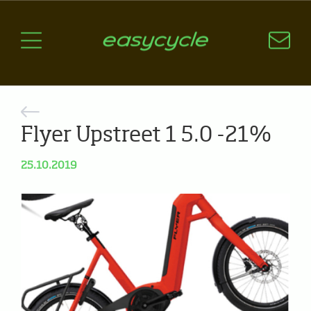
Pourquoi un vélo électrique?
Aspects techniques
Les choix technologiques
Nos critères de sélection
Questions / Réponses
Flyer Upstreet 1 5.0 -21%
A jour
25.10.2019
News