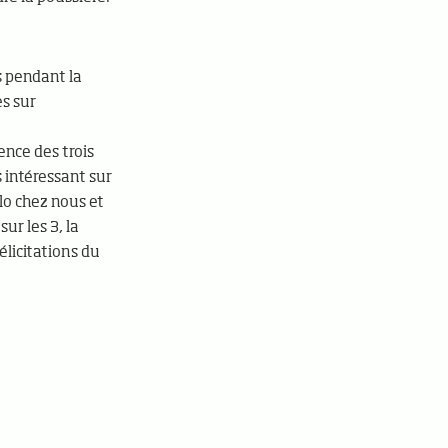
es pendant la
s sur
ence des trois
s intéressant sur
lo chez nous et
ur les 3, la
élicitations du