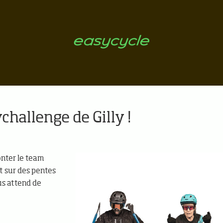
challenge de Gilly !
onter le team
et sur des pentes
us attend de