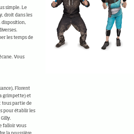
us simple. Le
y, droit dans les
à disposition,
diverses.
per les temps de
bécane. Vous
sance), Florent
la grimpette) et
t tous partie de
s pour établir les
Gilly.
 falloir vous
dre la poussière.