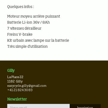
Quelques infos :
Moteur moyeu arrière puissant
Batterie Li-ion 36v / 8Ah
7 vitesses dérailleur
Freins V-brake
Kit urbain avec lampe sur la batterie
Très simple d'utilisation
Gilly
La Place 22
1182
Gilly
easycycle.gilly@gmail.com
+41 21 824 30 83
Newsletter