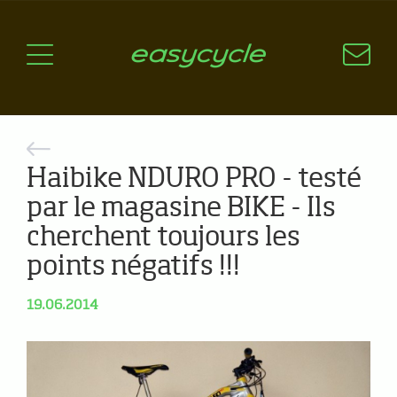
Pourquoi un vélo électrique?
Aspects techniques
Les choix technologiques
Nos critères de sélection
Questions / Réponses
Haibike NDURO PRO - testé
A jour
par le magasine BIKE - Ils
cherchent toujours les
News
points négatifs !!!
19.06.2014