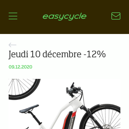
Pourquoi un vélo électrique?
Aspects techniques
Les choix technologiques
Nos critères de sélection
Questions / Réponses
Jeudi 10 décembre -12%
A jour
09.12.2020
News