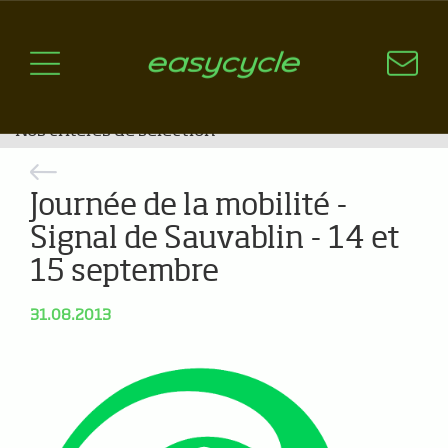
Pourquoi un vélo électrique?
Aspects techniques
Les choix technologiques
Nos critères de sélection
Questions / Réponses
Journée de la mobilité -
A jour
Signal de Sauvablin - 14 et
15 septembre
News
31.08.2013