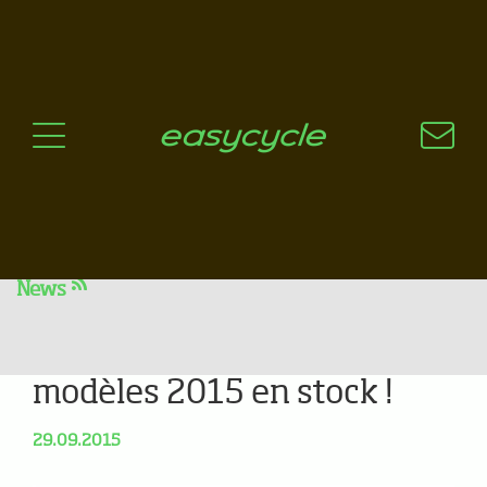
Pourquoi un vélo électrique?
Aspects techniques
Les choix technologiques
Nos critères de sélection
Questions / Réponses
A jour
News
Jusqu'à -20% sur certains
modèles 2015 en stock !
29.09.2015