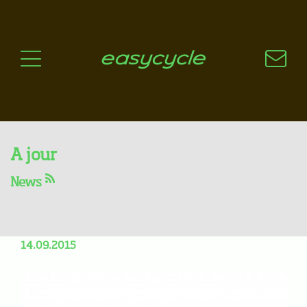
Pourquoi un vélo électrique?
Aspects techniques
Les choix technologiques
Nos critères de sélection
Questions / Réponses
A jour
Kalkhoff Integrale 2016 -
News
Impulse EVO - 80Nm
attention, c'est puissant !
14.09.2015