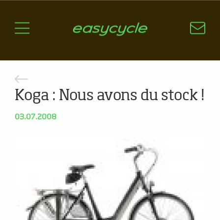
Pourquoi un vélo électrique?
Aspects techniques
Les choix technologiques
Nos critères de sélection
Questions / Réponses
Koga : Nous avons du stock !
A jour
03.07.2008
News