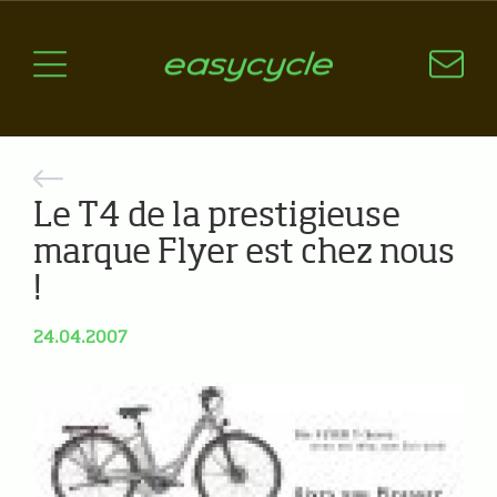
Pourquoi un vélo électrique?
Aspects techniques
Les choix technologiques
Nos critères de sélection
Questions / Réponses
Le T4 de la prestigieuse
marque Flyer est chez nous
A jour
!
News
24.04.2007