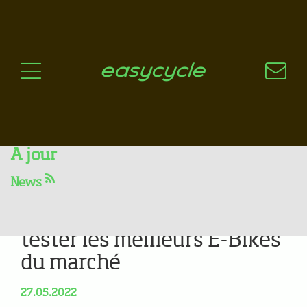
Pourquoi un vélo électrique?
Aspects techniques
Les choix technologiques
Nos critères de sélection
Questions / Réponses
A jour
News
Les easydays reviennent à
Gilly - Deux jours pour
tester les meilleurs E-Bikes
du marché
27.05.2022