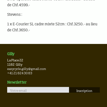
de Chf.4599.-
Stevens :
1 x E-Courier SL cadre mixte 52cm : Chf.3250.- au lieu
de Chf.3650.-
Gilly
La Place 22
1182
Gilly
easycycle.gilly@gmail.com
+41 21 824 30 83
Newsletter