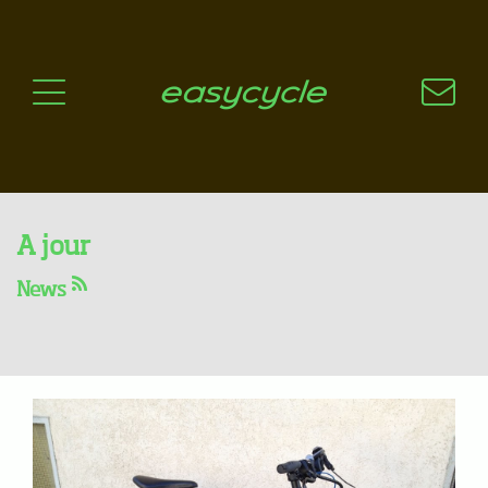
Pourquoi un vélo électrique?
Aspects techniques
Les choix technologiques
Nos critères de sélection
Questions / Réponses
A jour
Les modèles 2014 que vous
News
pouvez essayer !
15.03.2014