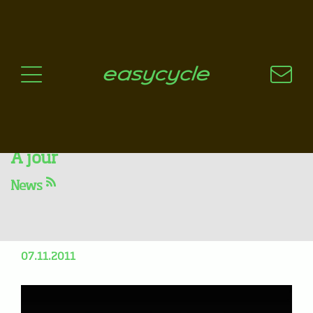
Pourquoi un vélo électrique?
Aspects techniques
Les choix technologiques
Nos critères de sélection
Questions / Réponses
A jour
News
Les premiers prototypes
2012 sont arrivés !
07.11.2011