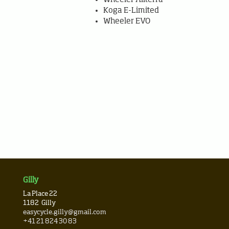
Koga E-Limited
Wheeler EVO
Gilly
La Place 22
1182
Gilly
easycycle.gilly@gmail.com
+41 21 824 30 83