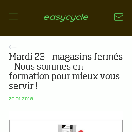
Pourquoi un vélo électrique?
Aspects techniques
Les choix technologiques
Nos critères de sélection
Questions / Réponses
Mardi 23 - magasins fermés
- Nous sommes en
A jour
formation pour mieux vous
News
servir !
20.01.2018