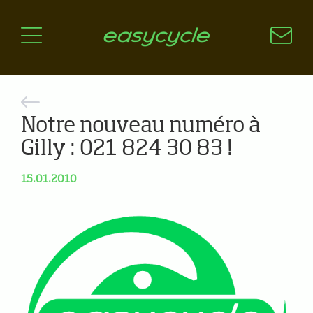
Pourquoi un vélo électrique?
Aspects techniques
Les choix technologiques
Nos critères de sélection
Questions / Réponses
Notre nouveau numéro à
Gilly : 021 824 30 83 !
A jour
15.01.2010
News