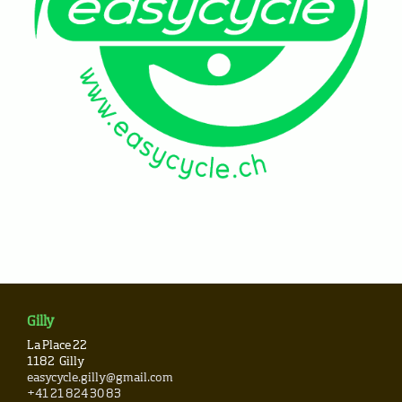
Gilly
La Place 22
1182
Gilly
easycycle.gilly@gmail.com
+41 21 824 30 83