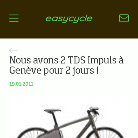
Pourquoi un vélo électrique?
Aspects techniques
Les choix technologiques
Nos critères de sélection
Questions / Réponses
Nous avons 2 TDS Impuls à
A jour
Genève pour 2 jours !
News
19.01.2011