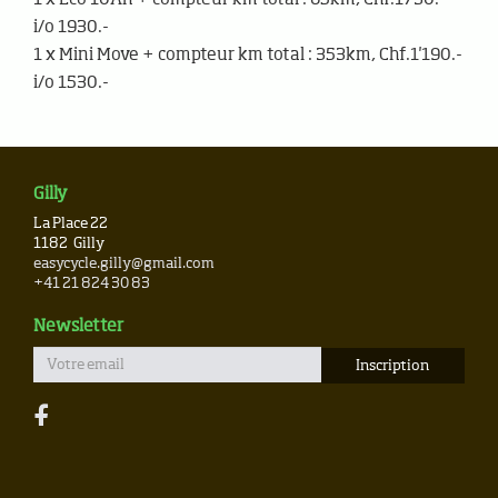
i/o 1930.-
1 x Mini Move + compteur km total : 353km, Chf.1'190.-
i/o 1530.-
Gilly
La Place 22
1182
Gilly
easycycle.gilly@gmail.com
+41 21 824 30 83
Newsletter
Tous droits réservés © 2006-2026
Développement
Cometa Studio
Design
CHAT&SA
Rédaction
microtxt
v2.2.2-08a7193