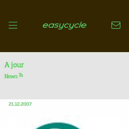
Pourquoi un vélo électrique?
Aspects techniques
Les choix technologiques
Nos critères de sélection
Questions / Réponses
A jour
Nous avons du stock !
News
Bionx, Flyer, Wattworld,
ISD
21.12.2007