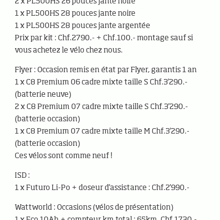
2 x PL500HS 26 pouces jante noire
1 x PL500HS 28 pouces jante noire
1 x PL500HS 28 pouces jante argentée
Prix par kit : Chf.2790.- + Chf.100.- montage sauf si
vous achetez le vélo chez nous.
Flyer : Occasion remis en état par Flyer, garantis 1 an
1 x C8 Premium 06 cadre mixte taille S Chf.3'290.-
(batterie neuve)
2 x C8 Premium 07 cadre mixte taille S Chf.3'290.-
(batterie occasion)
1 x C8 Premium 07 cadre mixte taille M Chf.3'290.-
(batterie occasion)
Ces vélos sont comme neuf !
ISD :
1 x Futuro Li-Po + doseur d'assistance : Chf.2'990.-
Wattworld : Occasions (vélos de présentation)
1 x Eco 10Ah + compteur km total : 65km, Chf.1730.-