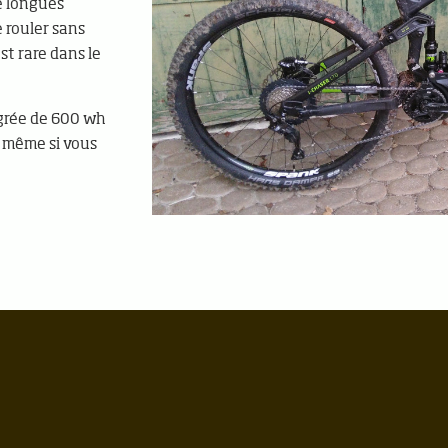
de longues
 rouler sans
st rare dans le
égrée de 600 wh
 même si vous