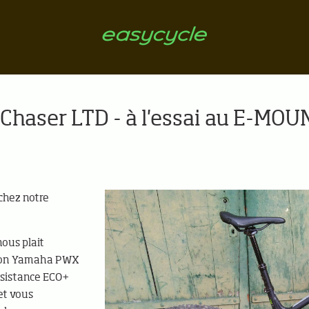
i-Chaser LTD - à l'essai au E-M
 chez notre
nous plait
ation Yamaha PWX
ssistance ECO+
 et vous