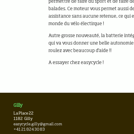
permettre de faire du sport et de faire 
balades. Ce moteur vous permet aussi de
assistance sans aucune retenue, ce qui e
monde du vélo électirque !
Autre grosse nouveauté, la batterie int
qui va vous donner une belle autonomie
roulez avec beaucoup d'aide !!
A essayer chez easycycle !
Gilly
La Place 22
1182
Gilly
easycycle.gilly@gmail.com
+41 21 824 30 83