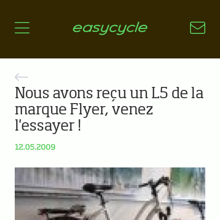
Pourquoi un vélo électrique?
Aspects techniques
Les choix technologiques
Nos critères de sélection
Questions / Réponses
Nous avons reçu un L5 de la
marque Flyer, venez
A jour
l'essayer !
News
12.05.2009