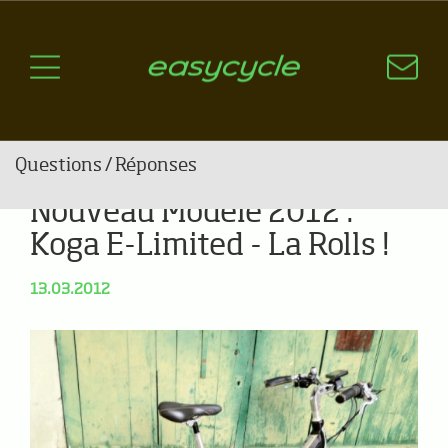
Pourquoi un vélo électrique?
Aspects techniques
Les choix technologiques
Nos critères de sélection
Questions / Réponses
Nouveau Modèle 2012 :
A jour
Koga E-Limited - La Rolls !
News
13.03.2012