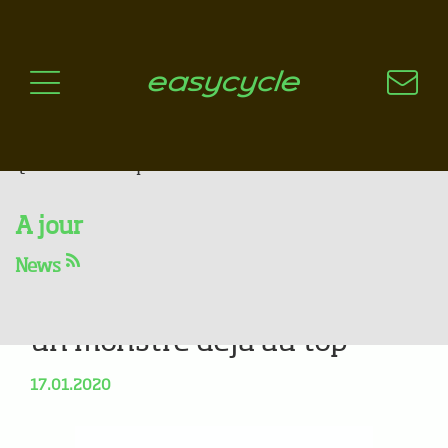
Pourquoi un vélo électrique?
Aspects techniques
Les choix technologiques
Nos critères de sélection
Questions / Réponses
A jour
Nouveauté 2020 : Le
News
Mondraker Crafty R -
beaucoup de nouveauté sur
un monstre déjà au top
17.01.2020
Previous
Next