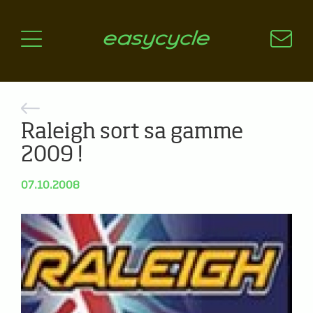
Pourquoi un vélo électrique?
Aspects techniques
Les choix technologiques
Nos critères de sélection
Questions / Réponses
Raleigh sort sa gamme
2009 !
A jour
News
07.10.2008