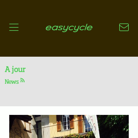
Pourquoi un vélo électrique?
Aspects techniques
Les choix technologiques
Nos critères de sélection
Questions / Réponses
A jour
Stock Flyer !!! Attention, ça
News
part vite !
08.09.2014