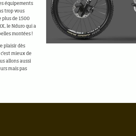
 les équipements
s trop vous
re plus de 1500
X, le Nduro qui a
belles montées !
e plaisir dès
 c'est mieux de
us allons aussi
ours mais pas