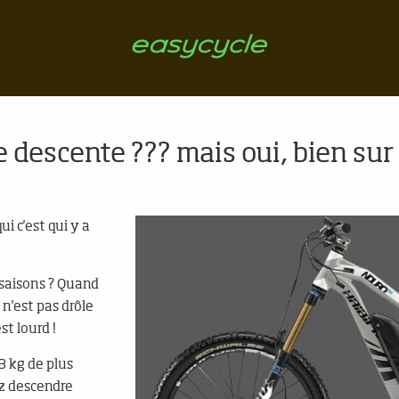
 descente ??? mais oui, bien sur !
ui c'est qui y a
 saisons ? Quand
 n'est pas drôle
st lourd !
-3 kg de plus
ez descendre