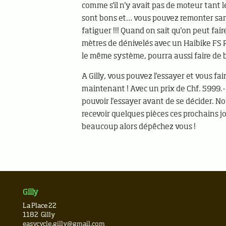
comme s'il n'y avait pas de moteur tant
sont bons et… vous pouvez remonter san
fatiguer !!! Quand on sait qu'on peut fai
mètres de dénivelés avec un Haibike FS R
le même système, pourra aussi faire de 
A Gilly, vous pouvez l'essayer et vous fair
maintenant ! Avec un prix de Chf. 5999.-
pouvoir l'essayer avant de se décider. No
recevoir quelques pièces ces prochains j
beaucoup alors dépêchez vous !
Gilly
La Place 22
1182
Gilly
easycycle.gilly@gmail.com