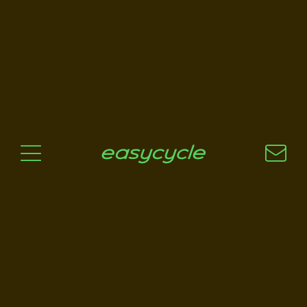
Pourquoi un vélo électrique?
Aspects techniques
Les choix technologiques
Nos critères de sélection
Questions / Réponses
A jour
News