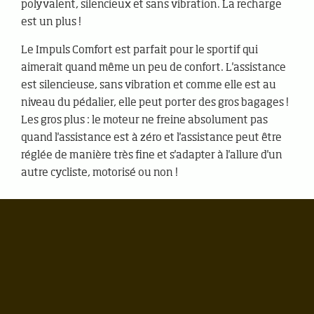
polyvalent, silencieux et sans vibration. La recharge
est un plus !
Le Impuls Comfort est parfait pour le sportif qui
aimerait quand même un peu de confort. L'assistance
est silencieuse, sans vibration et comme elle est au
niveau du pédalier, elle peut porter des gros bagages !
Les gros plus : le moteur ne freine absolument pas
quand l'assistance est à zéro et l'assistance peut être
réglée de manière très fine et s'adapter à l'allure d'un
autre cycliste, motorisé ou non !
Gilly
La Place 22
1182
Gilly
easycycle.gilly@gmail.com
+41 21 824 30 83