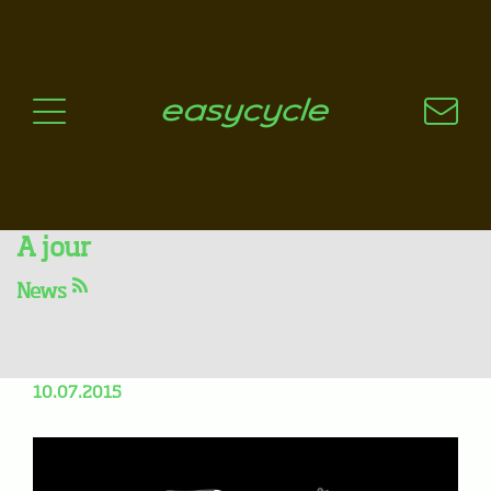
Pourquoi un vélo électrique?
Aspects techniques
Les choix technologiques
Nos critères de sélection
Questions / Réponses
A jour
News
Une belle sortie en Focus
Thron 27R - Inépuisable !
10.07.2015