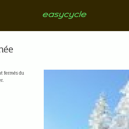
nnée
nt fermés du
r.