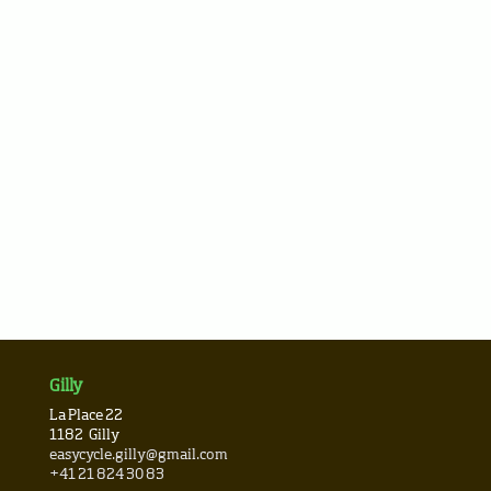
Gilly
La Place 22
1182
Gilly
easycycle.gilly@gmail.com
+41 21 824 30 83