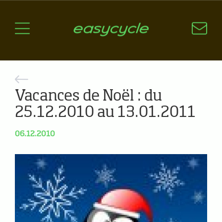
Pourquoi un vélo électrique?
Aspects techniques
Les choix technologiques
Nos critères de sélection
Questions / Réponses
Vacances de Noël : du
25.12.2010 au 13.01.2011
A jour
News
06.12.2010