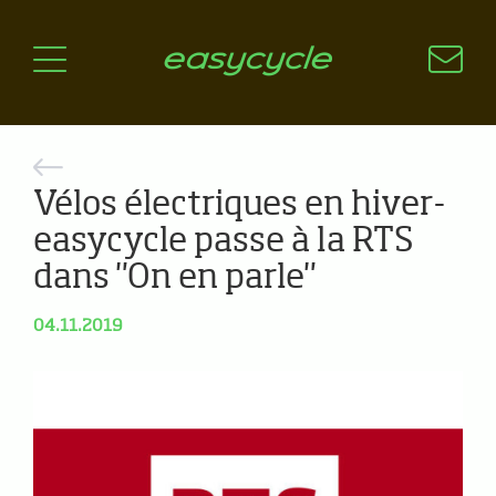
Pourquoi un vélo électrique?
Aspects techniques
Les choix technologiques
Nos critères de sélection
Questions / Réponses
Vélos électriques en hiver-
easycycle passe à la RTS
A jour
dans "On en parle"
News
04.11.2019